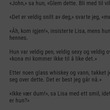
«John,» sa hun, «Glem dette. Bli med til vil
«Det er veldig snilt av deg,» svarte jeg, «
«Åh, kom igjen!», insisterte Lisa, mens h
hennes.
Hun var veldig pen, veldig sexy og veldig ov
«kona mi kommer ikke til å like det.»
Etter noen glass whiskey og vann, takket j
seg over dette. Det er best jeg går nå.»
«Ikke vær dum!», sa Lisa med ett smil, ide
er hun?»