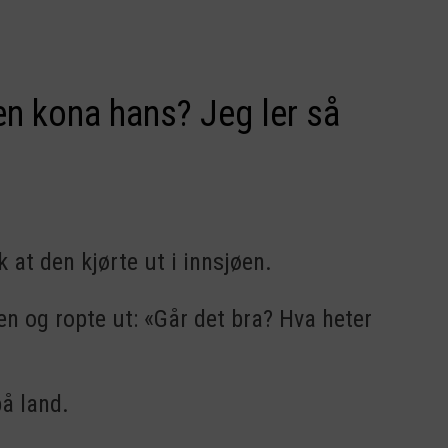
en kona hans? Jeg ler så
k at den kjørte ut i innsjøen.
den og ropte ut: «Går det bra? Hva heter
på land.