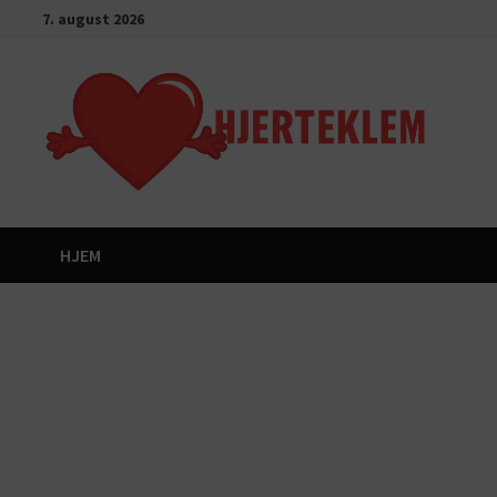
Gå
7. august 2026
til
innhold
HJEM