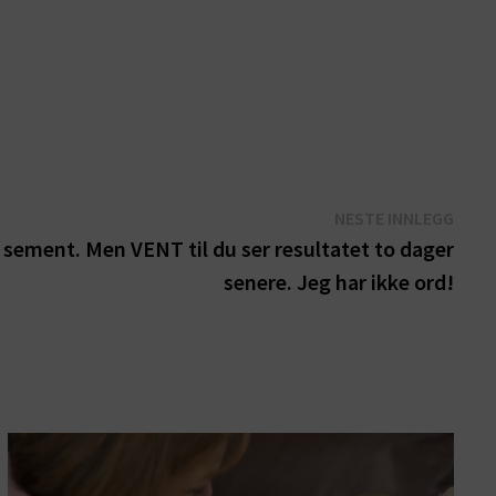
Nest
NESTE INNLEGG
innle
sement. Men VENT til du ser resultatet to dager
senere. Jeg har ikke ord!