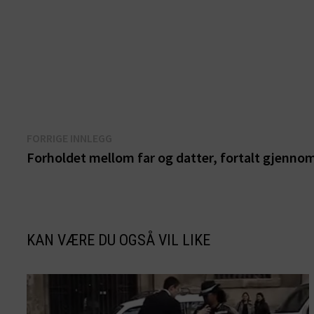
Innleggsnavigasjon
Forrige
FORRIGE INNLEGG
innlegg:
Forholdet mellom far og datter, fortalt gjennom
KAN VÆRE DU OGSÅ VIL LIKE