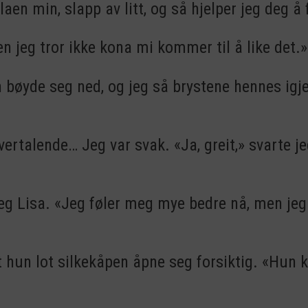
laen min, slapp av litt, og så hjelper jeg deg å
men jeg tror ikke kona mi kommer til å like det.»
un bøyde seg ned, og jeg så brystene hennes ig
ertalende… Jeg var svak. «Ja, greit,» svarte jeg
eg Lisa. «Jeg føler meg mye bedre nå, men jeg 
t hun lot silkekåpen åpne seg forsiktig. «Hun k