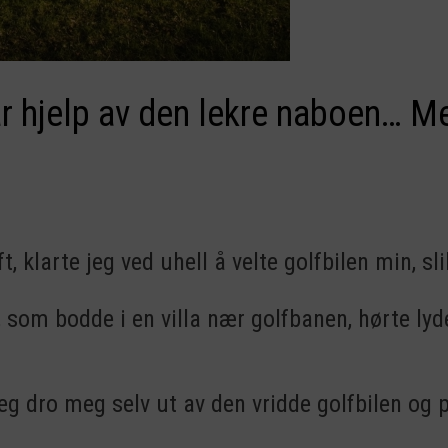
får hjelp av den lekre naboen… M
t, klarte jeg ved uhell å velte golfbilen min, sli
ler, som bodde i en villa nær golfbanen, hørte ly
 jeg dro meg selv ut av den vridde golfbilen og 