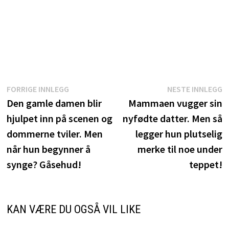
Innleggsnavigasjon
Forrige
N
FORRIGE INNLEGG
NESTE INNLEGG
innlegg:
i
Den gamle damen blir
Mammaen vugger sin
hjulpet inn på scenen og
nyfødte datter. Men så
dommerne tviler. Men
legger hun plutselig
når hun begynner å
merke til noe under
synge? Gåsehud!
teppet!
KAN VÆRE DU OGSÅ VIL LIKE