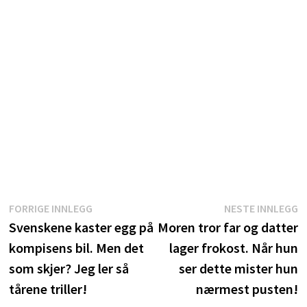
Innleggsnavigasjon
Forrige
N
FORRIGE INNLEGG
NESTE INNLEGG
innlegg:
i
Svenskene kaster egg på
Moren tror far og datter
kompisens bil. Men det
lager frokost. Når hun
som skjer? Jeg ler så
ser dette mister hun
tårene triller!
nærmest pusten!