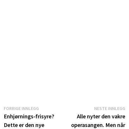
Innleggsnavigasjon
Forrige
N
FORRIGE INNLEGG
NESTE INNLEGG
innlegg:
i
Enhjørnings-frisyre?
Alle nyter den vakre
Dette er den nye
operasangen. Men når