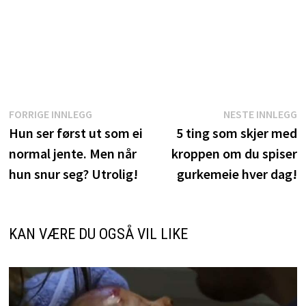
Innleggsnavigasjon
Forrige
N
FORRIGE INNLEGG
NESTE INNLEGG
innlegg:
i
Hun ser først ut som ei
5 ting som skjer med
normal jente. Men når
kroppen om du spiser
hun snur seg? Utrolig!
gurkemeie hver dag!
KAN VÆRE DU OGSÅ VIL LIKE