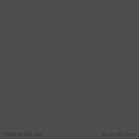
Innleggsnavigasjon
Forrige
N
FORRIGE INNLEGG
NESTE INNLEGG