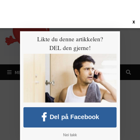
Gå
7. august 2026
til
innhold
X
Likte du denne artikkelen?
DEL den gjerne!
MENY
Del på Facebook
Nei takk