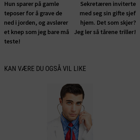
innlegg:
i
Hun sparer på gamle
Sekretæren inviterte
teposer for å grave de
med seg sin gifte sjef
ned i jorden, og avslører
hjem. Det som skjer?
et knep som jeg bare må
Jeg ler så tårene triller!
teste!
KAN VÆRE DU OGSÅ VIL LIKE