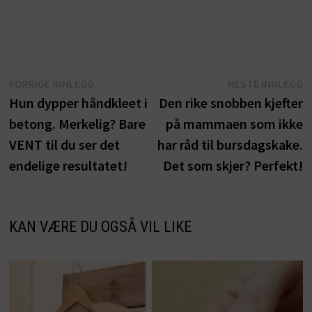
Innleggsnavigasjon
Forrige
N
FORRIGE INNLEGG
NESTE INNLEGG
innlegg:
i
Hun dypper håndkleet i
Den rike snobben kjefter
betong. Merkelig? Bare
på mammaen som ikke
VENT til du ser det
har råd til bursdagskake.
endelige resultatet!
Det som skjer? Perfekt!
KAN VÆRE DU OGSÅ VIL LIKE