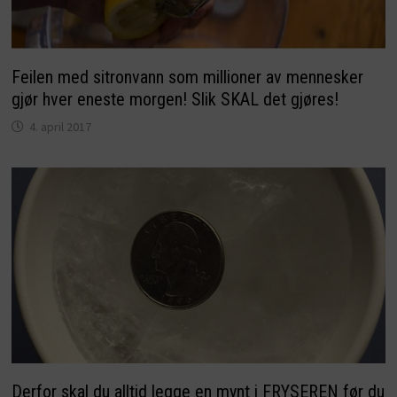
Feilen med sitronvann som millioner av mennesker
gjør hver eneste morgen! Slik SKAL det gjøres!
4. april 2017
Derfor skal du alltid legge en mynt i FRYSEREN før du