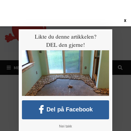
Gå
6. august 2026
til
innhold
X
Likte du denne artikkelen?
DEL den gjerne!
MENY
Del på Facebook
Nei takk