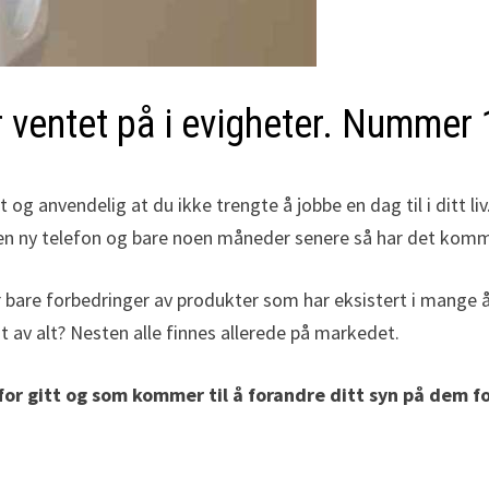
 ventet på i evigheter. Nummer 1
g anvendelig at du ikke trengte å jobbe en dag til i ditt li
r en ny telefon og bare noen måneder senere så har det komm
 bare forbedringer av produkter som har eksistert i mange å
st av alt? Nesten alle finnes allerede på markedet.
for gitt og som kommer til å forandre ditt syn på dem for