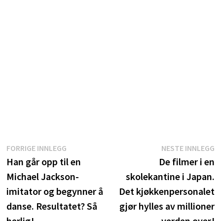
Innleggsnavigasjon
Forrige
N
FORRIGE INNLEGG
NESTE INNLEGG
innlegg:
i
Han går opp til en
De filmer i en
Michael Jackson-
skolekantine i Japan.
imitator og begynner å
Det kjøkkenpersonalet
danse. Resultatet? Så
gjør hylles av millioner
herlig!
verden over!