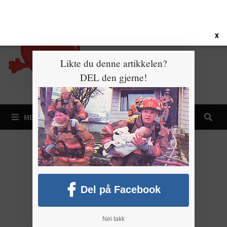
Gå
7. august 2026
til
innhold
X
Likte du denne artikkelen?
DEL den gjerne!
MENY
Del på Facebook
Nei takk