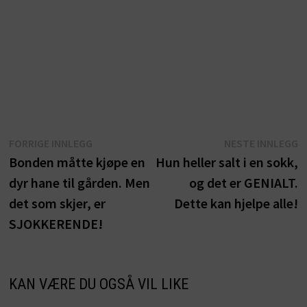
Innleggsnavigasjon
Forrige
N
FORRIGE INNLEGG
NESTE INNLEGG
innlegg:
i
Bonden måtte kjøpe en
Hun heller salt i en sokk,
dyr hane til gården. Men
og det er GENIALT.
det som skjer, er
Dette kan hjelpe alle!
SJOKKERENDE!
KAN VÆRE DU OGSÅ VIL LIKE