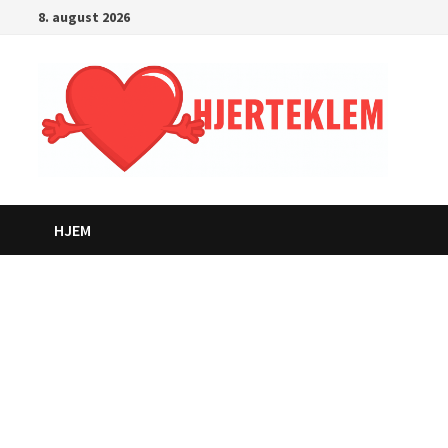
Gå
8. august 2026
til
innhold
HJEM