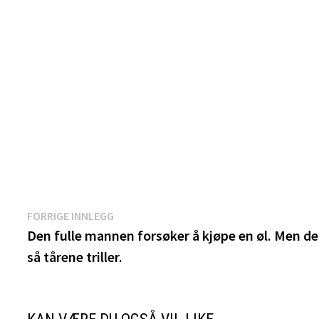
Innleggsnavigasjon
Forrige
FORRIGE INNLEGG
innlegg:
Den fulle mannen forsøker å kjøpe en øl. Men de
så tårene triller.