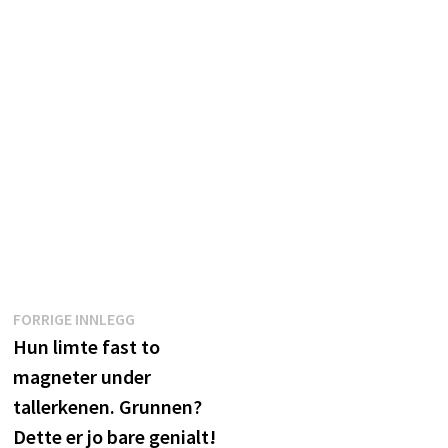
Innleggsnavigasjon
Forrige
FORRIGE INNLEGG
innlegg:
Hun limte fast to
magneter under
tallerkenen. Grunnen?
Dette er jo bare genialt!