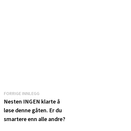
Innleggsnavigasjon
Forrige
FORRIGE INNLEGG
innlegg:
Nesten INGEN klarte å
løse denne gåten. Er du
smartere enn alle andre?