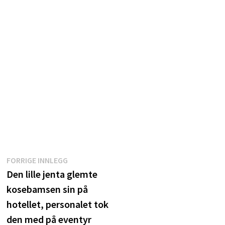
Innleggsnavigasjon
Forrige
FORRIGE INNLEGG
innlegg:
Den lille jenta glemte
kosebamsen sin på
hotellet, personalet tok
den med på eventyr