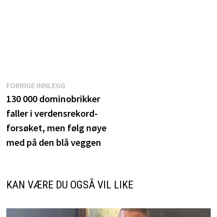
Innleggsnavigasjon
Forrige
FORRIGE INNLEGG
innlegg:
130 000 dominobrikker
faller i verdensrekord-
forsøket, men følg nøye
med på den blå veggen
KAN VÆRE DU OGSÅ VIL LIKE