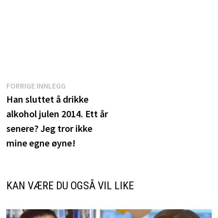
Innleggsnavigasjon
Forrige
FORRIGE INNLEGG
innlegg:
Han sluttet å drikke
alkohol julen 2014. Ett år
senere? Jeg tror ikke
mine egne øyne!
KAN VÆRE DU OGSÅ VIL LIKE