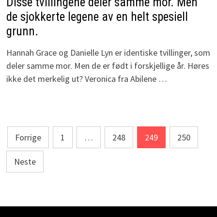
Disse tvillingene deler samme mor. Men
de sjokkerte legene av en helt spesiell
grunn.
Hannah Grace og Danielle Lyn er identiske tvillinger, som
deler samme mor. Men de er født i forskjellige år. Høres
ikke det merkelig ut? Veronica fra Abilene …
Sidepaginering
Forrige
1
…
248
249
250
Neste