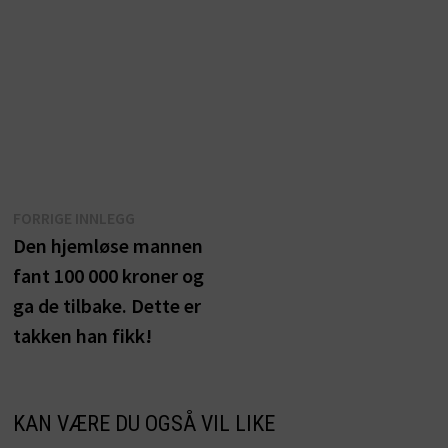
Innleggsnavigasjon
Forrige
FORRIGE INNLEGG
innlegg:
Den hjemløse mannen
fant 100 000 kroner og
ga de tilbake. Dette er
takken han fikk!
KAN VÆRE DU OGSÅ VIL LIKE