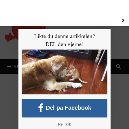
Gå
7. august 2026
til
innhold
X
Likte du denne artikkelen?
DEL den gjerne!
MENY
Del på Facebook
Nei takk