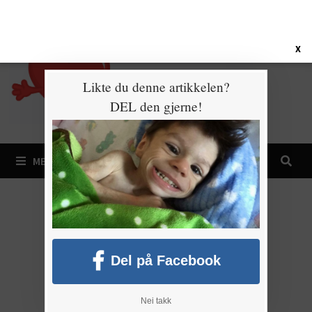
Gå
6. august 2026
til
innhold
X
Likte du denne artikkelen?
DEL den gjerne!
MENY
Del på Facebook
Nei takk