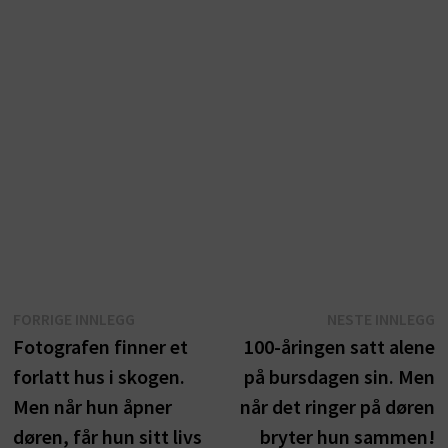
Innleggsnavigasjon
Forrige
N
FORRIGE INNLEGG
NESTE INNLEGG
innlegg:
i
Fotografen finner et
100-åringen satt alene
forlatt hus i skogen.
på bursdagen sin. Men
Men når hun åpner
når det ringer på døren
døren, får hun sitt livs
bryter hun sammen!