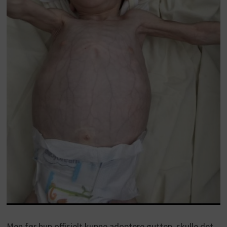
Men før hun offisielt kunne adoptere gutten, skulle det