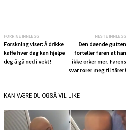
Innleggsnavigasjon
Forrige
N
FORRIGE INNLEGG
NESTE INNLEGG
innlegg:
i
Forskning viser: Å drikke
Den døende gutten
kaffe hver dag kan hjelpe
forteller faren at han
deg å gå ned i vekt!
ikke orker mer. Farens
svar rører meg til tårer!
KAN VÆRE DU OGSÅ VIL LIKE