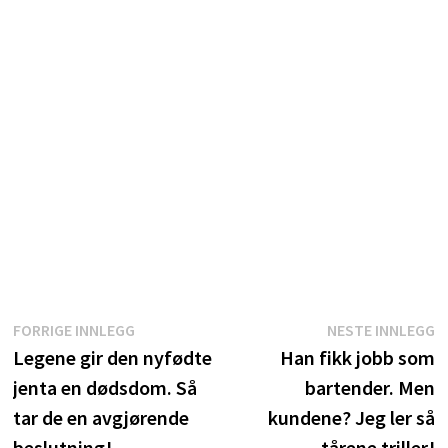
Innleggsnavigasjon
Forrige
N
FORRIGE INNLEGG
NESTE INNLEGG
innlegg:
i
Legene gir den nyfødte
Han fikk jobb som
jenta en dødsdom. Så
bartender. Men
tar de en avgjørende
kundene? Jeg ler så
beslutning!
tårene triller!