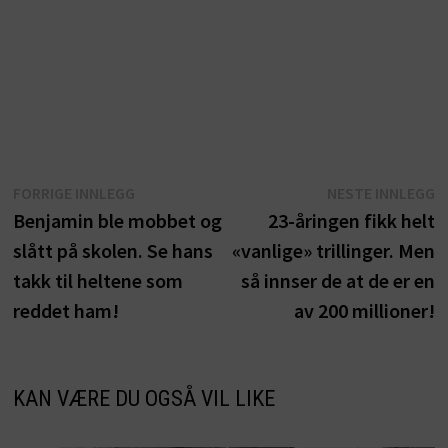
Innleggsnavigasjon
Forrige
N
FORRIGE INNLEGG
NESTE INNLEGG
innlegg:
i
Benjamin ble mobbet og
23-åringen fikk helt
slått på skolen. Se hans
«vanlige» trillinger. Men
takk til heltene som
så innser de at de er en
reddet ham!
av 200 millioner!
KAN VÆRE DU OGSÅ VIL LIKE