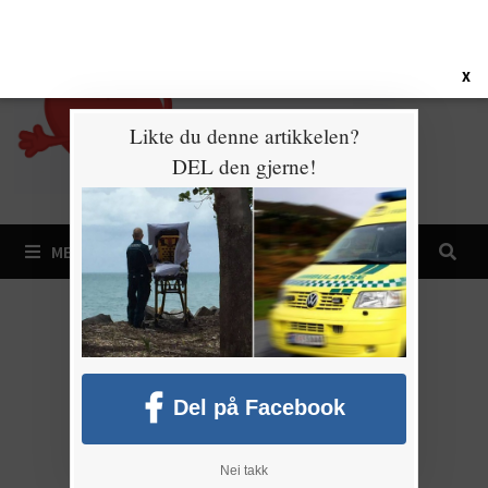
Gå
7. august 2026
til
innhold
X
Likte du denne artikkelen?
DEL den gjerne!
MENY
Del på Facebook
Nei takk