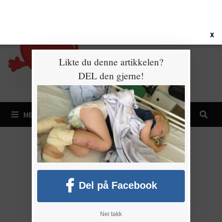
Gå
6. august 2026
til
innhold
X
Likte du denne artikkelen?
DEL den gjerne!
MENY
Del på Facebook
Nei takk