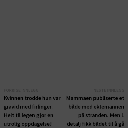
Innleggsnavigasjon
Forrige
N
FORRIGE INNLEGG
NESTE INNLEGG
innlegg:
i
Kvinnen trodde hun var
Mammaen publiserte et
gravid med firlinger.
bilde med ektemannen
Helt til legen gjør en
på stranden. Men 1
utrolig oppdagelse!
detalj fikk bildet til å gå