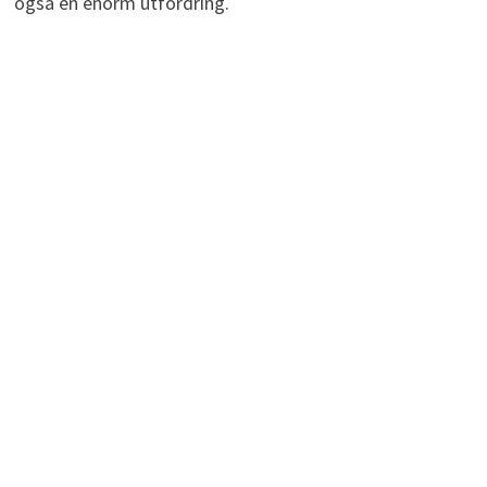
også en enorm utfordring.