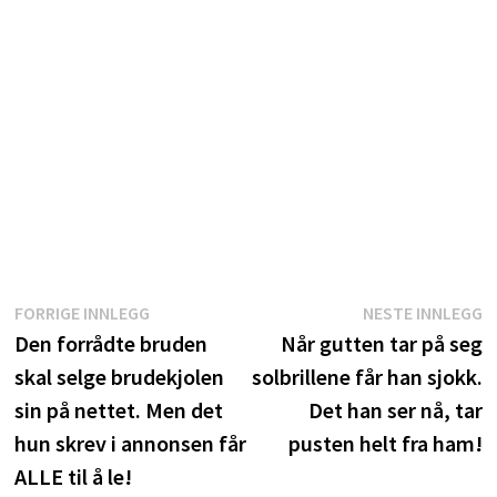
Innleggsnavigasjon
Forrige
N
FORRIGE INNLEGG
NESTE INNLEGG
innlegg:
i
Den forrådte bruden
Når gutten tar på seg
skal selge brudekjolen
solbrillene får han sjokk.
sin på nettet. Men det
Det han ser nå, tar
hun skrev i annonsen får
pusten helt fra ham!
ALLE til å le!