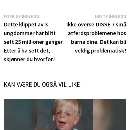
Innleggsnavigasjon
Forrige
N
FORRIGE INNLEGG
NESTE INNLEGG
innlegg:
i
Dette klippet av 3
Ikke overse DISSE 7 små
ungdommer har blitt
atferdsproblemene hos
sett 25 millioner ganger.
barna dine. Det kan bli
Etter å ha sett det,
veldig problematisk!
skjønner du hvorfor!
KAN VÆRE DU OGSÅ VIL LIKE