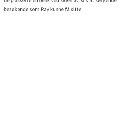
de plasserte en benk ved siden av, slik at sørgende
besøkende som Ray kunne få sitte.