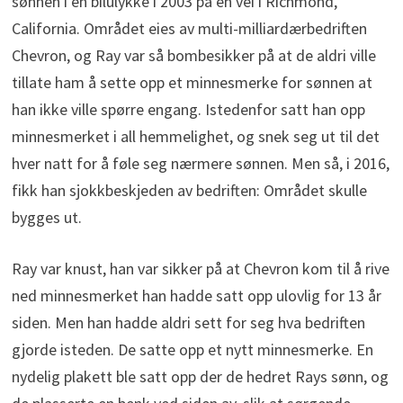
sønnen i en bilulykke i 2003 på en vei i Richmond,
California. Området eies av multi-milliardærbedriften
Chevron, og Ray var så bombesikker på at de aldri ville
tillate ham å sette opp et minnesmerke for sønnen at
han ikke ville spørre engang. Istedenfor satt han opp
minnesmerket i all hemmelighet, og snek seg ut til det
hver natt for å føle seg nærmere sønnen. Men så, i 2016,
fikk han sjokkbeskjeden av bedriften: Området skulle
bygges ut.
Ray var knust, han var sikker på at Chevron kom til å rive
ned minnesmerket han hadde satt opp ulovlig for 13 år
siden. Men han hadde aldri sett for seg hva bedriften
gjorde isteden. De satte opp et nytt minnesmerke. En
nydelig plakett ble satt opp der de hedret Rays sønn, og