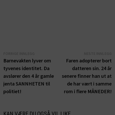
Innleggsnavigasjon
Forrige
N
FORRIGE INNLEGG
NESTE INNLEGG
innlegg:
i
Barnevakten lyver om
Faren adopterer bort
tyvenes identitet. Da
datteren sin. 24 år
avslører den 4 år gamle
senere finner han ut at
jenta SANNHETEN til
de har vært i samme
politiet!
rom i flere MÅNEDER!
KAN VÆRE DU OGSÅ VIL LIKE