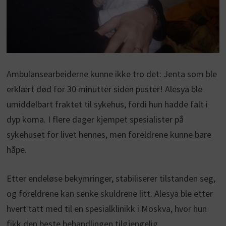
Ambulansearbeiderne kunne ikke tro det: Jenta som ble
erklært død for 30 minutter siden puster! Alesya ble
umiddelbart fraktet til sykehus, fordi hun hadde falt i
dyp koma. I flere dager kjempet spesialister på
sykehuset for livet hennes, men foreldrene kunne bare
håpe.
Etter endeløse bekymringer, stabiliserer tilstanden seg,
og foreldrene kan senke skuldrene litt. Alesya ble etter
hvert tatt med til en spesialklinikk i Moskva, hvor hun
fikk den beste behandlingen tilgjengelig.