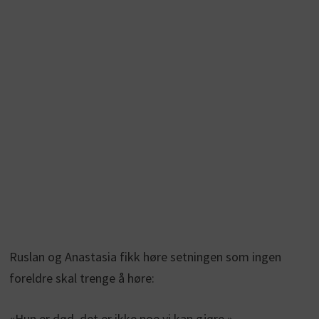
Ruslan og Anastasia fikk høre setningen som ingen
foreldre skal trenge å høre:
«Hun er død, det er ikke noe vi kan gjøre.»