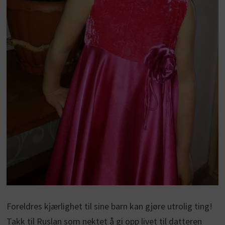
Foreldres kjærlighet til sine barn kan gjøre utrolig ting!
Takk til Ruslan som nektet å gi opp livet til datteren