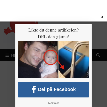
Gå
7. august 2026
til
innhold
X
Likte du denne artikkelen?
DEL den gjerne!
MENY
Del på Facebook
Nei takk