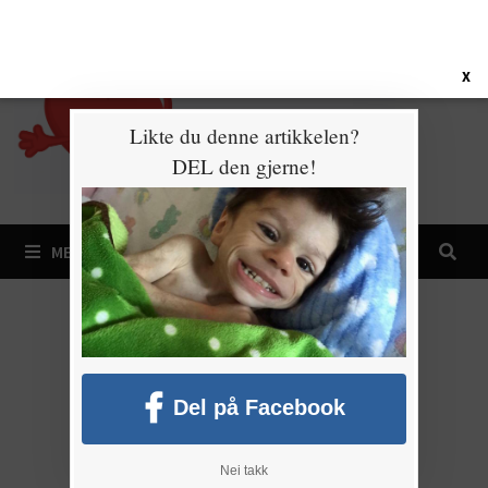
Gå
8. august 2026
til
innhold
X
Likte du denne artikkelen?
DEL den gjerne!
MENY
Del på Facebook
Nei takk