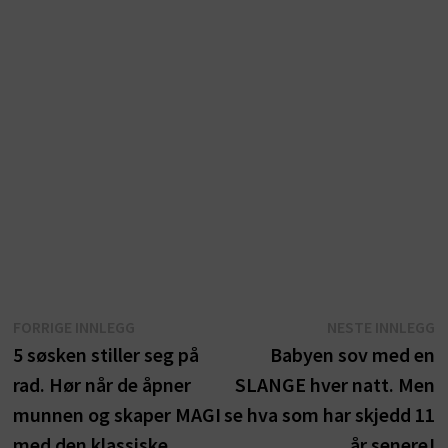
Innleggsnavigasjon
Forrige
N
FORRIGE INNLEGG
NESTE INNLEGG
innlegg:
i
5 søsken stiller seg på
Babyen sov med en
rad. Hør når de åpner
SLANGE hver natt. Men
munnen og skaper MAGI
se hva som har skjedd 11
med den klassiske
år senere!