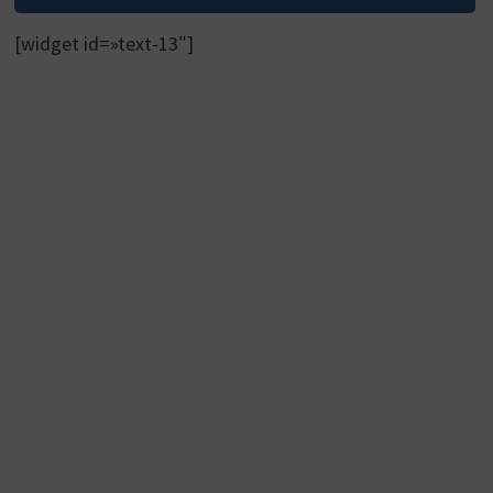
[widget id=»text-13″]