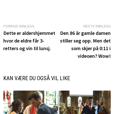
Innleggsnavigasjon
Forrige
N
FORRIGE INNLEGG
NESTE INNLEGG
innlegg:
i
Dette er aldershjemmet
Den 86 år gamle damen
hvor de eldre får 3-
stiller seg opp. Men det
retters og vin til lunsj.
som skjer på 0:11 i
videoen? Wow!
KAN VÆRE DU OGSÅ VIL LIKE