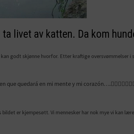
ta livet av katten. Da kom hund
 kan godt skjønne hvorfor. Etter kraftige oversvømmelser i s
n que quedará en mi mente y mi corazón….󾌹󾌹󾌹󾌹󾌹󾌹
s bildet er kjempesøtt. Vi mennesker har nok mye vi kan lære