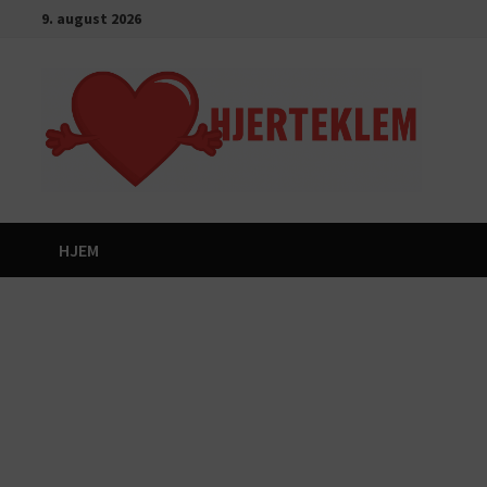
Gå
9. august 2026
til
innhold
HJEM